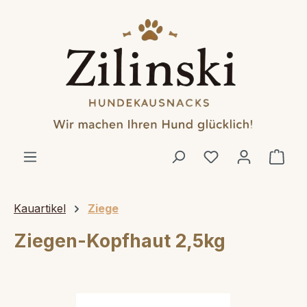
alt springen
Ware
Kauartikel
Ziege
Ziegen-Kopfhaut 2,5kg
Bildergalerie überspringen