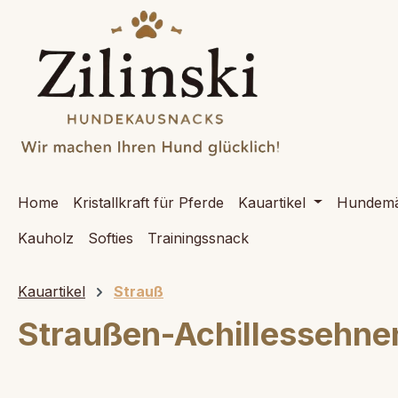
springen
Zur Hauptnavigation springen
Home
Kristallkraft für Pferde
Kauartikel
Hundemä
Kauholz
Softies
Trainingssnack
Kauartikel
Strauß
Straußen-Achillessehne