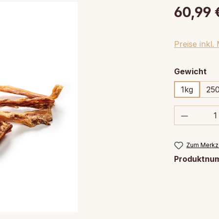
60,99 
Preise inkl
au
Gewicht
1kg
25
Produkt
Zum Merkze
Produktnu