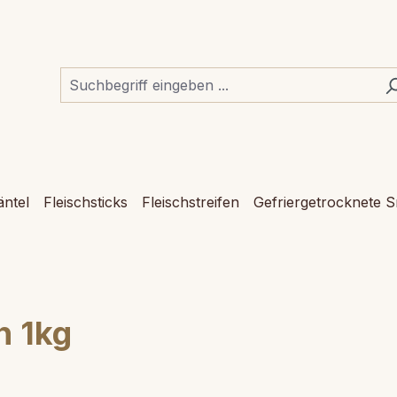
ntel
Fleischsticks
Fleischstreifen
Gefriergetrocknete 
n 1kg