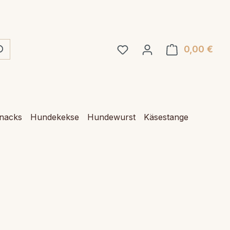
0,00 €
Ware
Snacks
Hundekekse
Hundewurst
Käsestange