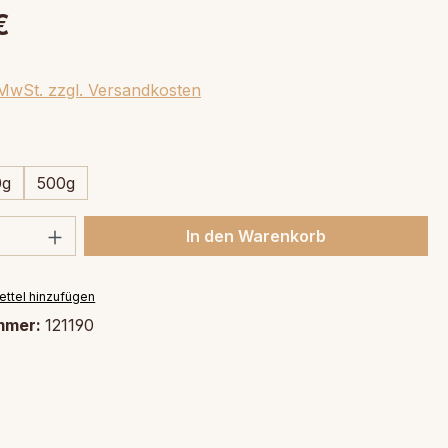
€
. MwSt. zzgl. Versandkosten
swählen
0g
500g
 Anzahl: Gib den gewünschten Wert ein 
In den Warenkorb
ttel hinzufügen
mmer:
121190