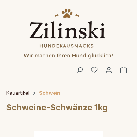
alt springen
Ware
Kauartikel
Schwein
Schweine-Schwänze 1kg
Bildergalerie überspringen