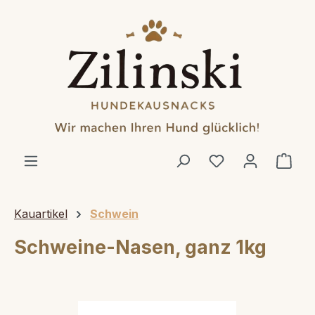
alt springen
Ware
Kauartikel
Schwein
Schweine-Nasen, ganz 1kg
Bildergalerie überspringen