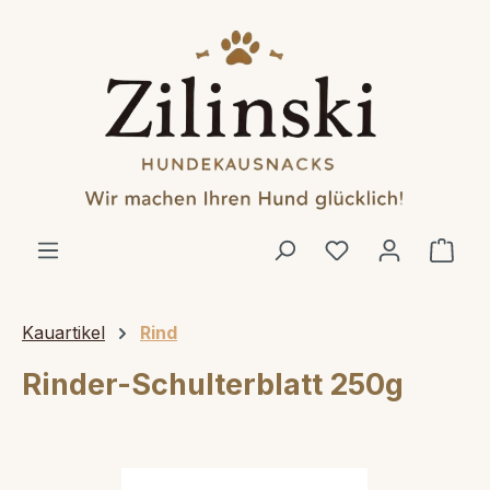
alt springen
Ware
Kauartikel
Rind
Rinder-Schulterblatt 250g
Bildergalerie überspringen