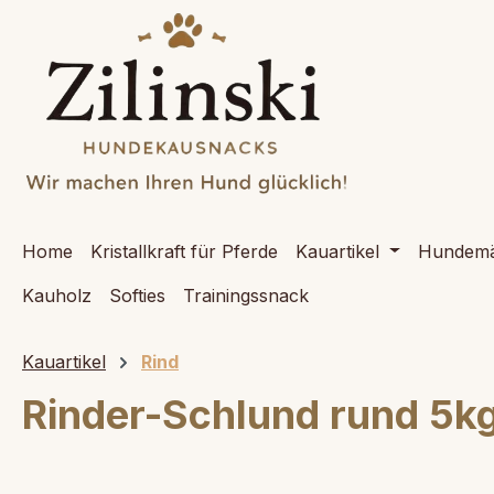
springen
Zur Hauptnavigation springen
Home
Kristallkraft für Pferde
Kauartikel
Hundemä
Kauholz
Softies
Trainingssnack
Kauartikel
Rind
Rinder-Schlund rund 5k