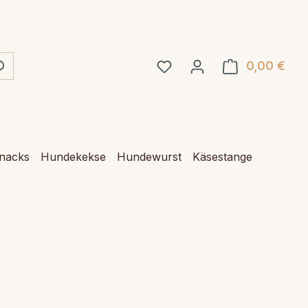
0,00 €
Ware
Snacks
Hundekekse
Hundewurst
Käsestange