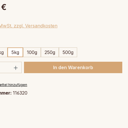
 €
. MwSt. zzgl. Versandkosten
swählen
kg
5kg
100g
250g
500g
 Anzahl: Gib den gewünschten Wert ein 
In den Warenkorb
ttel hinzufügen
mmer:
116320