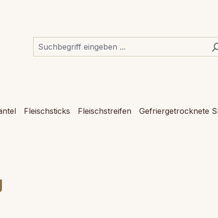
ntel
Fleischsticks
Fleischstreifen
Gefriergetrocknete 
g