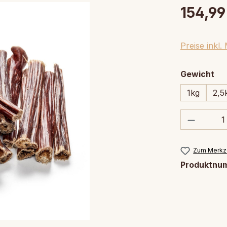
154,99
Preise inkl
au
Gewicht
1kg
2,5
Produkt
Zum Merkze
Produktnu