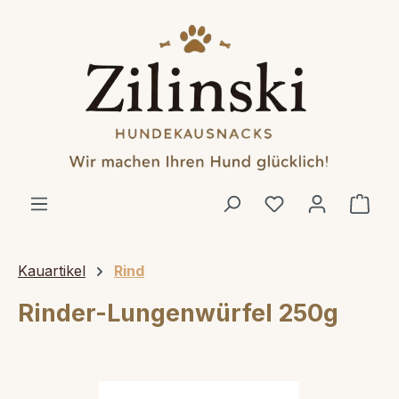
alt springen
Ware
Kauartikel
Rind
Rinder-Lungenwürfel 250g
Bildergalerie überspringen