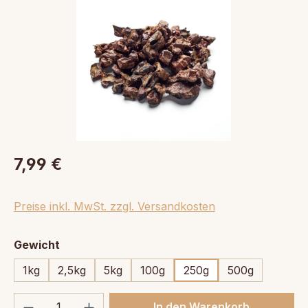
7,99 €
Preise inkl. MwSt. zzgl. Versandkosten
auswählen
Gewicht
1kg
2,5kg
5kg
100g
250g
500g
Produkt Anzahl: Gib den gewünschten We
In den Warenkorb