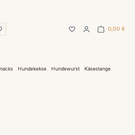
0,00 €
Ware
Snacks
Hundekekse
Hundewurst
Käsestange