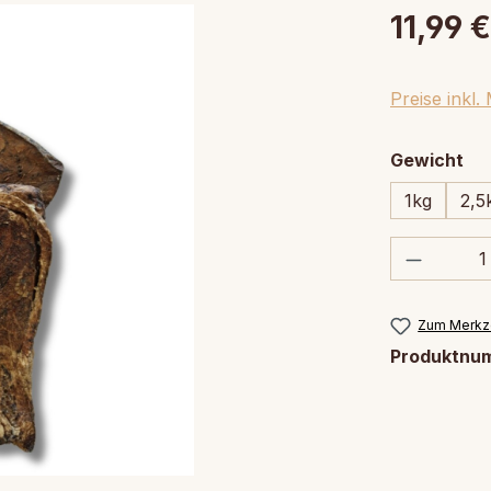
11,99 €
Preise inkl
au
Gewicht
1kg
2,5
Produkt
Zum Merkze
Produktnu