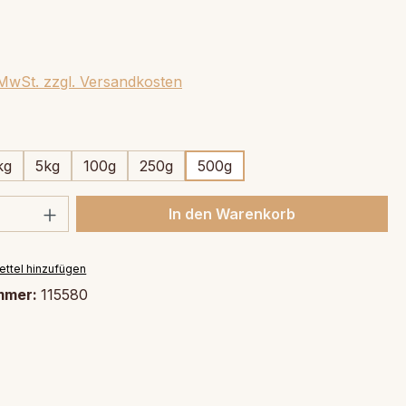
. MwSt. zzgl. Versandkosten
swählen
kg
5kg
100g
250g
500g
 Anzahl: Gib den gewünschten Wert ein 
In den Warenkorb
ttel hinzufügen
mmer:
115580