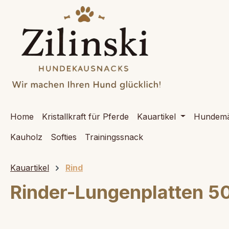
springen
Zur Hauptnavigation springen
Home
Kristallkraft für Pferde
Kauartikel
Hundemä
Kauholz
Softies
Trainingssnack
Kauartikel
Rind
Rinder-Lungenplatten 5