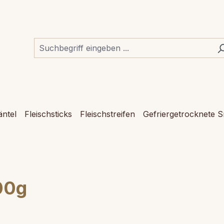
ntel
Fleischsticks
Fleischstreifen
Gefriergetrocknete 
00g