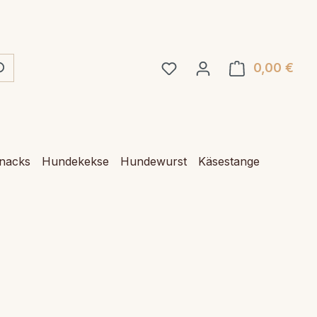
0,00 €
Ware
Snacks
Hundekekse
Hundewurst
Käsestange