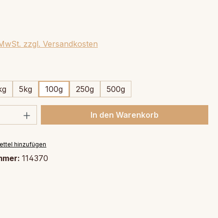
. MwSt. zzgl. Versandkosten
swählen
kg
5kg
100g
250g
500g
 Anzahl: Gib den gewünschten Wert ein 
In den Warenkorb
ttel hinzufügen
mmer:
114370