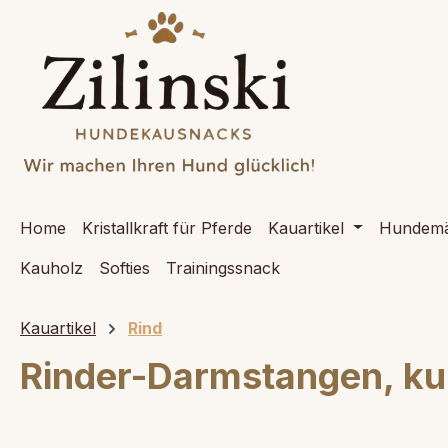
springen
Zur Hauptnavigation springen
Home
Kristallkraft für Pferde
Kauartikel
Hundemä
Kauholz
Softies
Trainingssnack
Kauartikel
Rind
Rinder-Darmstangen, ku