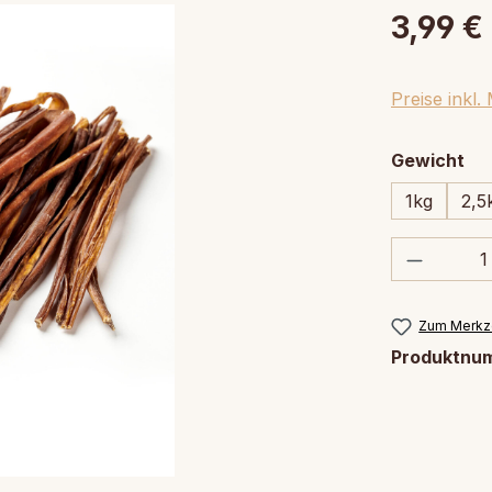
3,99 €
Preise inkl
au
Gewicht
1kg
2,5
Produkt
Zum Merkze
Produktnu