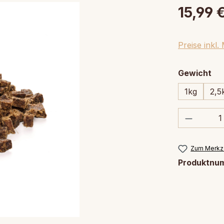
15,99 
Preise inkl
au
Gewicht
1kg
2,5
Produkt
Zum Merkze
Produktnu