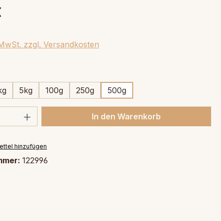
€
. MwSt. zzgl. Versandkosten
swählen
kg
5kg
100g
250g
500g
 Anzahl: Gib den gewünschten Wert ein 
In den Warenkorb
ttel hinzufügen
mmer:
122996