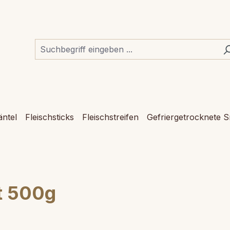
ntel
Fleischsticks
Fleischstreifen
Gefriergetrocknete 
t 500g