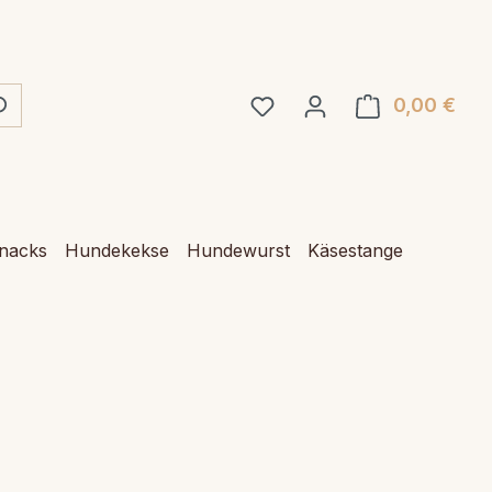
0,00 €
Ware
Snacks
Hundekekse
Hundewurst
Käsestange