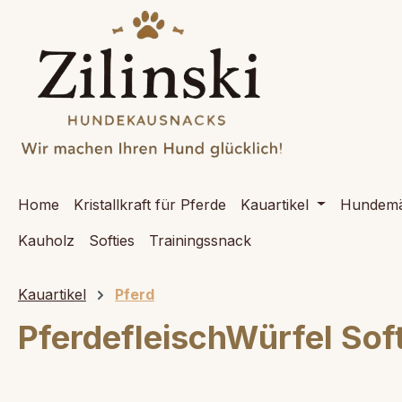
springen
Zur Hauptnavigation springen
Home
Kristallkraft für Pferde
Kauartikel
Hundemä
Kauholz
Softies
Trainingssnack
Kauartikel
Pferd
PferdefleischWürfel Sof