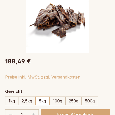
188,49 €
Preise inkl. MwSt. zzgl. Versandkosten
auswählen
Gewicht
1kg
2,5kg
5kg
100g
250g
500g
Produkt Anzahl: Gib den gewünschten We
In den Warenkorb