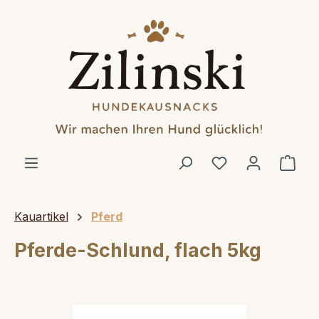
alt springen
Ware
Kauartikel
Pferd
Pferde-Schlund, flach 5kg
Bildergalerie überspringen