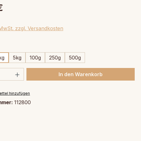
€
. MwSt. zzgl. Versandkosten
swählen
kg
5kg
100g
250g
500g
 Anzahl: Gib den gewünschten Wert ein 
In den Warenkorb
ttel hinzufügen
mmer:
112800