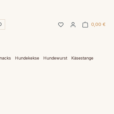
0,00 €
Ware
Snacks
Hundekekse
Hundewurst
Käsestange