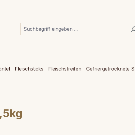
ntel
Fleischsticks
Fleischstreifen
Gefriergetrocknete 
,5kg