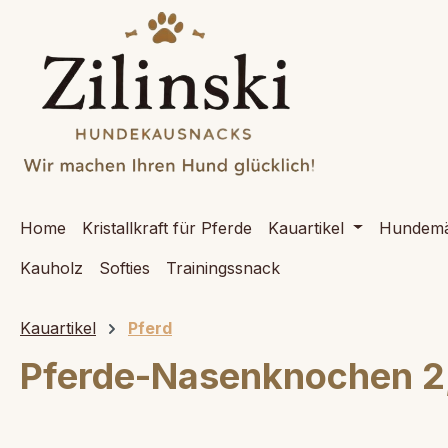
springen
Zur Hauptnavigation springen
Home
Kristallkraft für Pferde
Kauartikel
Hundemä
Kauholz
Softies
Trainingssnack
Kauartikel
Pferd
Pferde-Nasenknochen 2