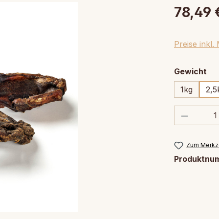
78,49 
Preise inkl
au
Gewicht
1kg
2,5
Produkt
Zum Merkze
Produktnu