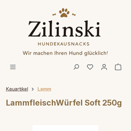
alt springen
Ware
Kauartikel
Lamm
LammfleischWürfel Soft 250g
Bildergalerie überspringen