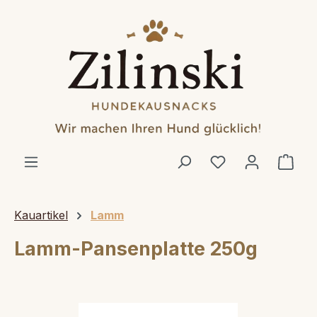
alt springen
Ware
Kauartikel
Lamm
Lamm-Pansenplatte 250g
Bildergalerie überspringen