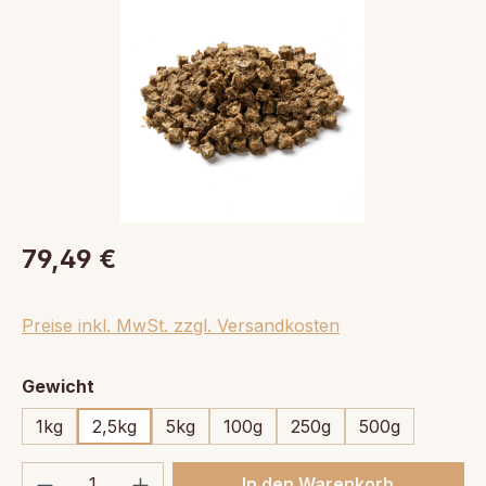
79,49 €
Preise inkl. MwSt. zzgl. Versandkosten
auswählen
Gewicht
1kg
2,5kg
5kg
100g
250g
500g
Produkt Anzahl: Gib den gewünschten We
In den Warenkorb