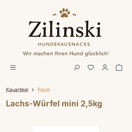
alt springen
Ware
Kauartikel
Fisch
Lachs-Würfel mini 2,5kg
Bildergalerie überspringen