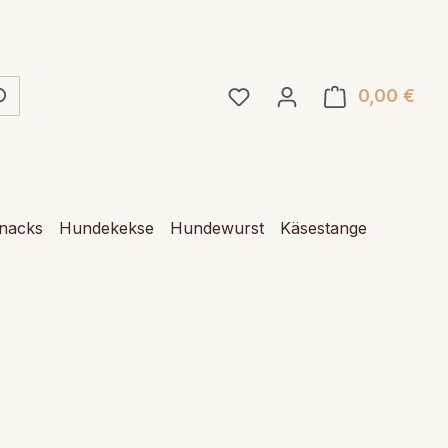
0,00 €
Ware
Snacks
Hundekekse
Hundewurst
Käsestange