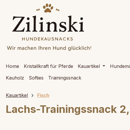
springen
Zur Hauptnavigation springen
Home
Kristallkraft für Pferde
Kauartikel
Hundemä
Kauholz
Softies
Trainingssnack
Kauartikel
Fisch
Lachs-Trainingssnack 2