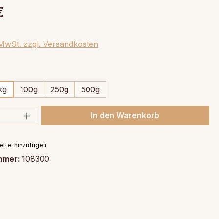
€
. MwSt. zzgl. Versandkosten
swählen
kg
100g
250g
500g
 Anzahl: Gib den gewünschten Wert ein 
In den Warenkorb
ttel hinzufügen
mmer:
108300