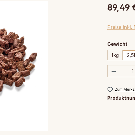
89,49 
Preise inkl
au
Gewicht
1kg
2,5
Produkt
Zum Merkze
Produktnu