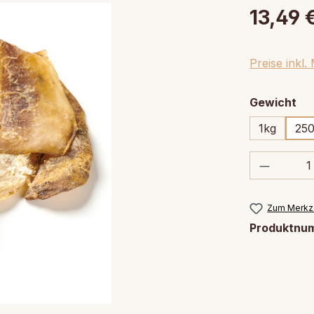
13,49 
Preise inkl
au
Gewicht
1kg
25
Produkt
Zum Merkze
Produktnu