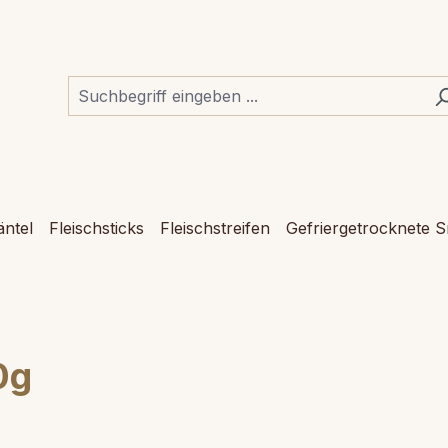
ntel
Fleischsticks
Fleischstreifen
Gefriergetrocknete 
0g