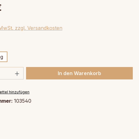
€
. MwSt. zzgl. Versandkosten
swählen
0g
 Anzahl: Gib den gewünschten Wert ein 
In den Warenkorb
ttel hinzufügen
mmer:
103540