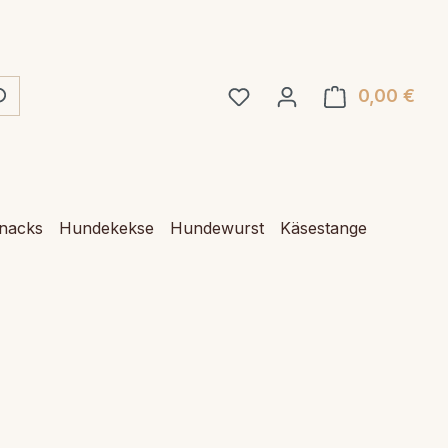
0,00 €
Ware
Snacks
Hundekekse
Hundewurst
Käsestange