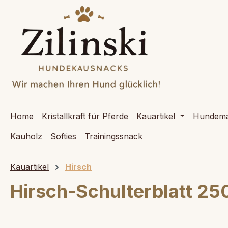
springen
Zur Hauptnavigation springen
Home
Kristallkraft für Pferde
Kauartikel
Hundemä
Kauholz
Softies
Trainingssnack
Kauartikel
Hirsch
Hirsch-Schulterblatt 25