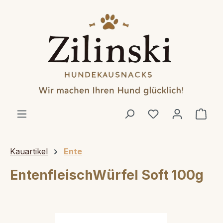
alt springen
Ware
Kauartikel
Ente
EntenfleischWürfel Soft 100g
Bildergalerie überspringen