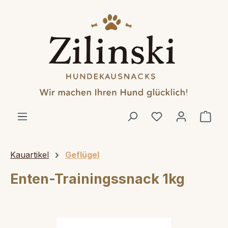
alt springen
Ware
Kauartikel
Geflügel
Enten-Trainingssnack 1kg
Bildergalerie überspringen