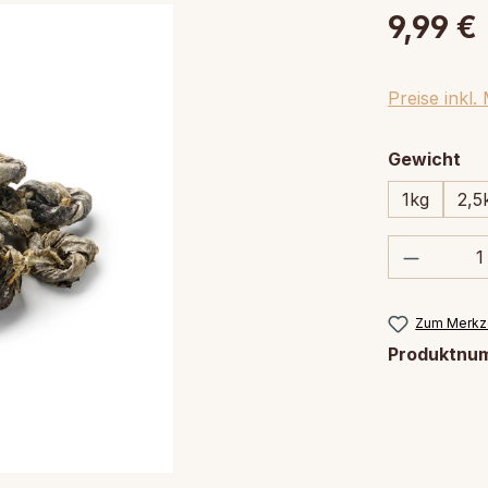
9,99 €
Preise inkl
au
Gewicht
1kg
2,5
Produkt
Zum Merkze
Produktnu