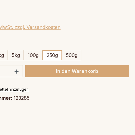
. MwSt. zzgl. Versandkosten
swählen
kg
5kg
100g
250g
500g
 Anzahl: Gib den gewünschten Wert ein 
In den Warenkorb
ttel hinzufügen
mmer:
123285