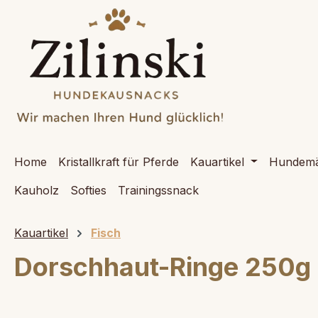
springen
Zur Hauptnavigation springen
Home
Kristallkraft für Pferde
Kauartikel
Hundemä
Kauholz
Softies
Trainingssnack
Kauartikel
Fisch
Dorschhaut-Ringe 250g