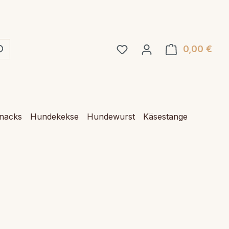
0,00 €
Ware
Snacks
Hundekekse
Hundewurst
Käsestange