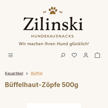
alt springen
Ware
Kauartikel
Büffel
Büffelhaut-Zöpfe 500g
Bildergalerie überspringen