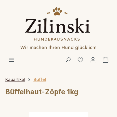
alt springen
Ware
Kauartikel
Büffel
Büffelhaut-Zöpfe 1kg
Bildergalerie überspringen