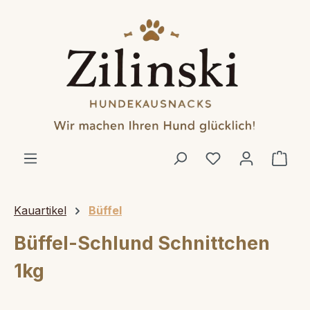
alt springen
Ware
Kauartikel
Büffel
Büffel-Schlund Schnittchen
1kg